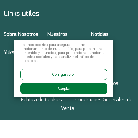
Links utiles
Sobre Nosotros
Nuestros
Noticias
Productos
Usamos cookies para asegurar el correcto
funcionamiento de nuestro sitio, para personalizar
Yuksel Global
Trabaja con
Contacto
contenido y anuncios, para proporcionar funciones
de redes sociales y para analizar el tráfico de
Nosotros
nuestro sitio.
Configuración
© 2026 Yuksel Seeds. Derechos reservados
Aceptar
Política de Cookies
Condiciones Generales de
Venta