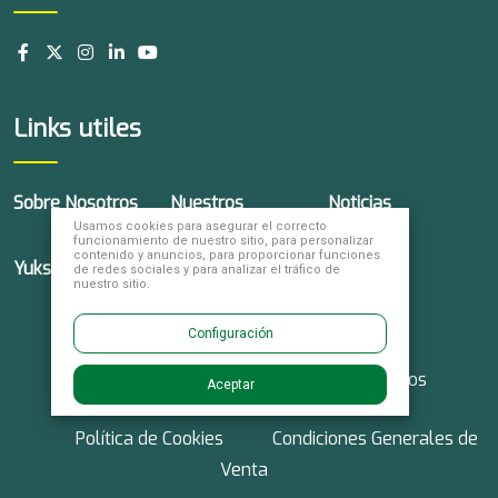
Links utiles
Sobre Nosotros
Nuestros
Noticias
Usamos cookies para asegurar el correcto
Productos
funcionamiento de nuestro sitio, para personalizar
contenido y anuncios, para proporcionar funciones
Yuksel Global
Trabaja con
Contacto
de redes sociales y para analizar el tráfico de
nuestro sitio.
Nosotros
Configuración
© 2026 Yuksel Seeds. Derechos reservados
Aceptar
Política de Cookies
Condiciones Generales de
Venta