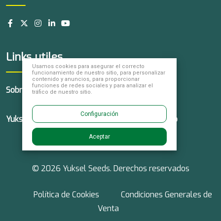
Links utiles
Usamos cookies para asegurar el correcto
funcionamiento de nuestro sitio, para personalizar
contenido y anuncios, para proporcionar
funciones de redes sociales y para analizar el
Sobre Nosotros
Nuestros
Noticias
tráfico de nuestro sitio.
Productos
Configuración
Yuksel Global
Trabaja con
Contacto
Nosotros
Aceptar
© 2026 Yuksel Seeds. Derechos reservados
Política de Cookies
Condiciones Generales de
Venta